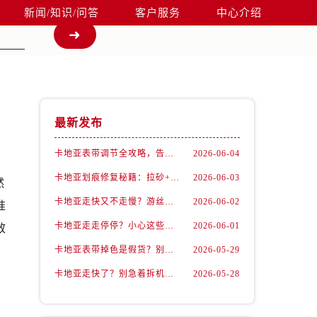
新闻/知识/问答
客户服务
中心介绍
最新发布
卡地亚表带调节全攻略，告别过短烦恼
2026-06-04
卡地亚划痕修复秘籍：拉砂+抛光双工艺还原如新
2026-06-03
然
卡地亚走快又不走慢？游丝问题你了解多少？
2026-06-02
准
卡地亚走走停停？小心这些隐藏杀手
2026-06-01
效
卡地亚表带掉色是假货？别急，可能是这些日常习惯惹的祸
2026-05-29
卡地亚走快了？别急着拆机，先做这一步
2026-05-28