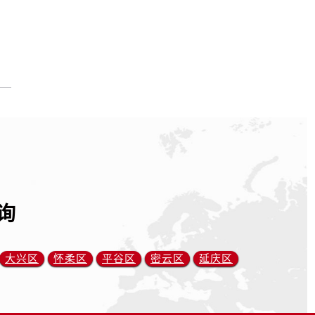
询
大兴区
怀柔区
平谷区
密云区
延庆区