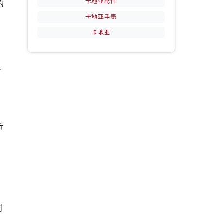
卡地亚配件
的
卡地亚手表
卡地亚
条
到
新
。
时