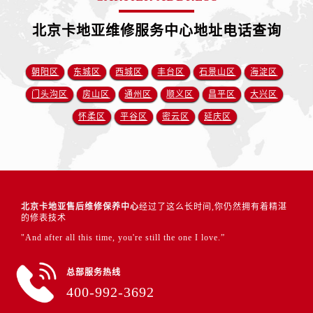
北京卡地亚维修服务中心地址电话查询
朝阳区
东城区
西城区
丰台区
石景山区
海淀区
门头沟区
房山区
通州区
顺义区
昌平区
大兴区
怀柔区
平谷区
密云区
延庆区
北京卡地亚售后维修保养中心
经过了这么长时间,你仍然拥有着精湛
的修表技术
"And after all this time, you're still the one I love.”
总部服务热线
400-992-3692