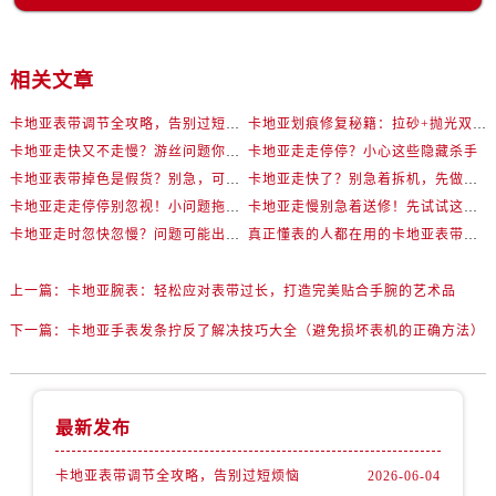
相关文章
卡地亚表带调节全攻略，告别过短烦恼
卡地亚划痕修复秘籍：拉砂+抛光双工艺还原如新
卡地亚走快又不走慢？游丝问题你了解多少？
卡地亚走走停停？小心这些隐藏杀手
卡地亚表带掉色是假货？别急，可能是这些日常习惯惹的祸
卡地亚走快了？别急着拆机，先做这一步
卡地亚走走停停别忽视！小问题拖成大修很烧钱
卡地亚走慢别急着送修！先试试这些方法
卡地亚走时忽快忽慢？问题可能出在你睡觉时！
真正懂表的人都在用的卡地亚表带调节技巧
上一篇：
卡地亚腕表：轻松应对表带过长，打造完美贴合手腕的艺术品
下一篇：
卡地亚手表发条拧反了解决技巧大全（避免损坏表机的正确方法）
最新发布
卡地亚表带调节全攻略，告别过短烦恼
2026-06-04