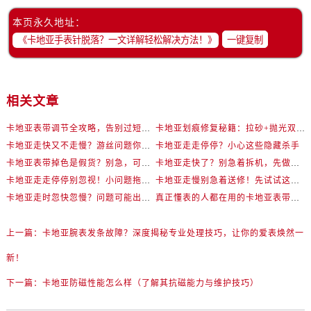
本页永久地址：
一键复制
相关文章
卡地亚表带调节全攻略，告别过短烦恼
卡地亚划痕修复秘籍：拉砂+抛光双工艺还原如新
卡地亚走快又不走慢？游丝问题你了解多少？
卡地亚走走停停？小心这些隐藏杀手
卡地亚表带掉色是假货？别急，可能是这些日常习惯惹的祸
卡地亚走快了？别急着拆机，先做这一步
卡地亚走走停停别忽视！小问题拖成大修很烧钱
卡地亚走慢别急着送修！先试试这些方法
卡地亚走时忽快忽慢？问题可能出在你睡觉时！
真正懂表的人都在用的卡地亚表带调节技巧
上一篇：
卡地亚腕表发条故障？深度揭秘专业处理技巧，让你的爱表焕然一
新！
下一篇：
卡地亚防磁性能怎么样（了解其抗磁能力与维护技巧）