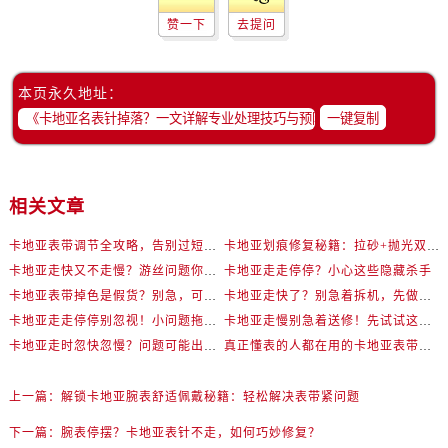
赞一下
去提问
本页永久地址：
一键复制
相关文章
卡地亚表带调节全攻略，告别过短烦恼
卡地亚划痕修复秘籍：拉砂+抛光双工艺还原如新
卡地亚走快又不走慢？游丝问题你了解多少？
卡地亚走走停停？小心这些隐藏杀手
卡地亚表带掉色是假货？别急，可能是这些日常习惯惹的祸
卡地亚走快了？别急着拆机，先做这一步
卡地亚走走停停别忽视！小问题拖成大修很烧钱
卡地亚走慢别急着送修！先试试这些方法
卡地亚走时忽快忽慢？问题可能出在你睡觉时！
真正懂表的人都在用的卡地亚表带调节技巧
上一篇：
解锁卡地亚腕表舒适佩戴秘籍：轻松解决表带紧问题
下一篇：
腕表停摆？卡地亚表针不走，如何巧妙修复？