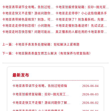
卡地亚表带调节全攻略，告别过短烦恼
卡地亚划痕修复秘籍：拉砂+抛光双工艺还原如新
卡地亚走快又不走慢？游丝问题你了解多少？
卡地亚走走停停？小心这些隐藏杀手
卡地亚表带掉色是假货？别急，可能是这些日常习惯惹的祸
卡地亚走快了？别急着拆机，先做这一步
卡地亚走走停停别忽视！小问题拖成大修很烧钱
卡地亚走慢别急着送修！先试试这些方法
卡地亚走时忽快忽慢？问题可能出在你睡觉时！
真正懂表的人都在用的卡地亚表带调节技巧
上一篇：
卡地亚手表发条处理秘籍：轻松解决上紧难题
下一篇：
卡地亚腕表表盘生锈怎么解决（有效保养与修复指南）
最新发布
卡地亚表带调节全攻略，告别过短烦恼
2026-06-04
卡地亚划痕修复秘籍：拉砂+抛光双工艺还原如新
2026-06-03
卡地亚走快又不走慢？游丝问题你了解多少？
2026-06-02