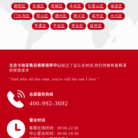
朝阳区
东城区
西城区
丰台区
石景山区
海淀区
门头沟区
房山区
通州区
顺义区
昌平区
大兴区
怀柔区
平谷区
密云区
延庆区
北京卡地亚售后维修保养中心
经过了这么长时间,你仍然拥有着精湛
的修表技术
"And after all this time, you're still the one I love.”
总部服务热线
400-992-3692
营业时间
客服在线时间：08:00-22:00
中心营业时间：09:00-19:30