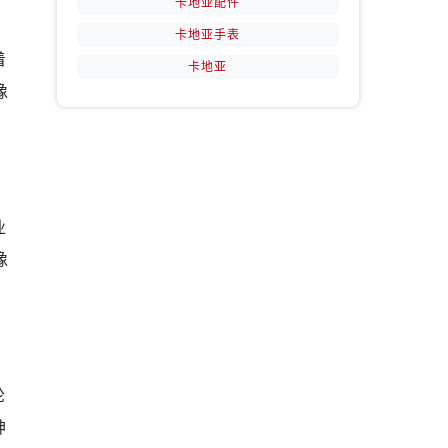
卡地亚配件
卡地亚手表
着
卡地亚
像
业
像
轮
神