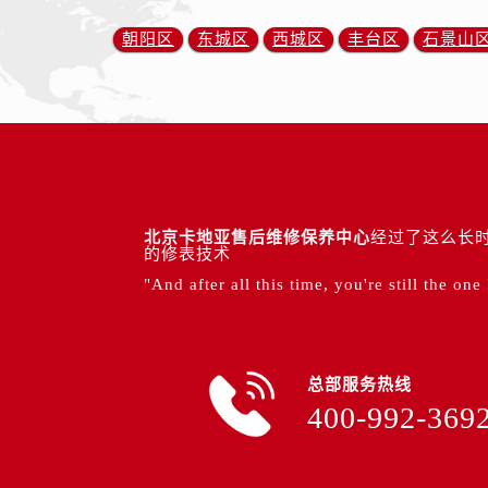
朝阳区
东城区
西城区
丰台区
石景山
北京卡地亚售后维修保养中心
经过了这么长时
的修表技术
"And after all this time, you're still the one
总部服务热线
400-992-369