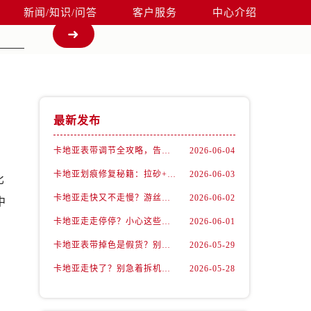
新闻/知识/问答
客户服务
中心介绍
最新发布
卡地亚表带调节全攻略，告别过短烦恼
2026-06-04
卡地亚划痕修复秘籍：拉砂+抛光双工艺还原如新
2026-06-03
比
卡地亚走快又不走慢？游丝问题你了解多少？
2026-06-02
中
卡地亚走走停停？小心这些隐藏杀手
2026-06-01
。
卡地亚表带掉色是假货？别急，可能是这些日常习惯惹的祸
2026-05-29
卡地亚走快了？别急着拆机，先做这一步
2026-05-28