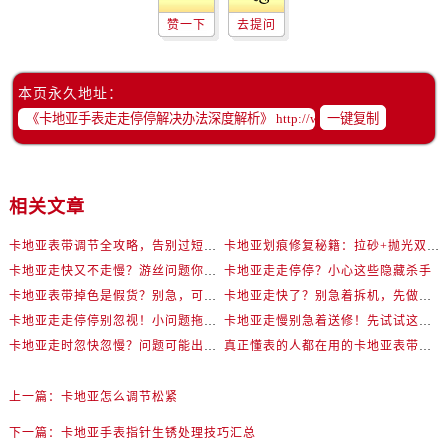
赞一下
去提问
本页永久地址：
一键复制
相关文章
卡地亚表带调节全攻略，告别过短烦恼
卡地亚划痕修复秘籍：拉砂+抛光双工艺还原如新
卡地亚走快又不走慢？游丝问题你了解多少？
卡地亚走走停停？小心这些隐藏杀手
卡地亚表带掉色是假货？别急，可能是这些日常习惯惹的祸
卡地亚走快了？别急着拆机，先做这一步
卡地亚走走停停别忽视！小问题拖成大修很烧钱
卡地亚走慢别急着送修！先试试这些方法
卡地亚走时忽快忽慢？问题可能出在你睡觉时！
真正懂表的人都在用的卡地亚表带调节技巧
上一篇：
卡地亚怎么调节松紧
下一篇：
卡地亚手表指针生锈处理技巧汇总