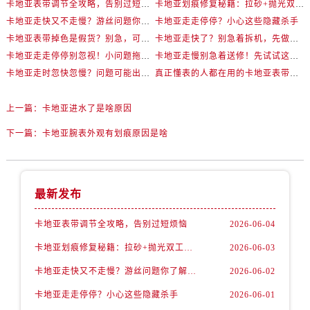
卡地亚表带调节全攻略，告别过短烦恼
卡地亚划痕修复秘籍：拉砂+抛光双工艺还原如新
卡地亚走快又不走慢？游丝问题你了解多少？
卡地亚走走停停？小心这些隐藏杀手
卡地亚表带掉色是假货？别急，可能是这些日常习惯惹的祸
卡地亚走快了？别急着拆机，先做这一步
卡地亚走走停停别忽视！小问题拖成大修很烧钱
卡地亚走慢别急着送修！先试试这些方法
卡地亚走时忽快忽慢？问题可能出在你睡觉时！
真正懂表的人都在用的卡地亚表带调节技巧
上一篇：
卡地亚进水了是啥原因
下一篇：
卡地亚腕表外观有划痕原因是啥
最新发布
卡地亚表带调节全攻略，告别过短烦恼
2026-06-04
卡地亚划痕修复秘籍：拉砂+抛光双工艺还原如新
2026-06-03
卡地亚走快又不走慢？游丝问题你了解多少？
2026-06-02
卡地亚走走停停？小心这些隐藏杀手
2026-06-01