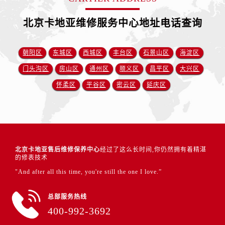
北京卡地亚维修服务中心地址电话查询
朝阳区
东城区
西城区
丰台区
石景山区
海淀区
门头沟区
房山区
通州区
顺义区
昌平区
大兴区
怀柔区
平谷区
密云区
延庆区
北京卡地亚售后维修保养中心
经过了这么长时间,你仍然拥有着精湛
的修表技术
"And after all this time, you're still the one I love.”
总部服务热线
400-992-3692