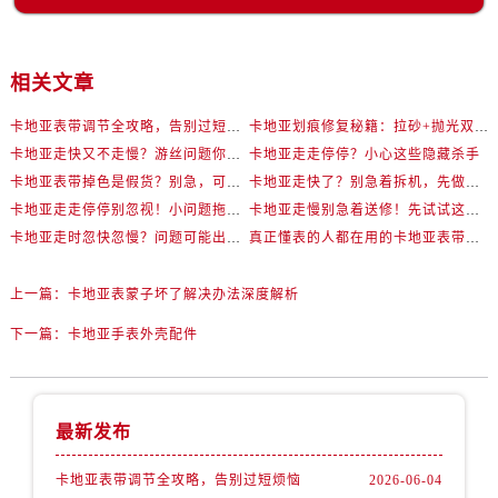
相关文章
卡地亚表带调节全攻略，告别过短烦恼
卡地亚划痕修复秘籍：拉砂+抛光双工艺还原如新
卡地亚走快又不走慢？游丝问题你了解多少？
卡地亚走走停停？小心这些隐藏杀手
卡地亚表带掉色是假货？别急，可能是这些日常习惯惹的祸
卡地亚走快了？别急着拆机，先做这一步
卡地亚走走停停别忽视！小问题拖成大修很烧钱
卡地亚走慢别急着送修！先试试这些方法
卡地亚走时忽快忽慢？问题可能出在你睡觉时！
真正懂表的人都在用的卡地亚表带调节技巧
上一篇：
卡地亚表蒙子坏了解决办法深度解析
下一篇：
卡地亚手表外壳配件
最新发布
卡地亚表带调节全攻略，告别过短烦恼
2026-06-04