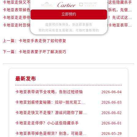
卡地亚走快又不走慢？游丝问题你了解多少？
卡地亚走走停停？小心这些隐藏杀手
卡地亚表带掉色是假货？别急，可能是这些日常习惯惹的祸
卡地亚走快了？别急着拆机，先做这一步
立即预约
卡地亚走走停停别忽视！小问题拖成大修很烧钱
卡地亚走慢别急着送修！先试试这些方法
提前预约免排队，到店即享服务
卡地亚走时忽快忽慢？问题可能出在你睡觉时！
真正懂表的人都在用的卡地亚表带调节技巧
预约时间有变无需取消，可随时重新预约
上一篇：
卡地亚手表走快了如何修复
下一篇：
卡地亚表蒙子坏了解决技巧
最新发布
卡地亚表带调节全攻略，告别过短烦恼
2026-06-04
卡地亚划痕修复秘籍：拉砂+抛光双工艺还原如新
2026-06-03
卡地亚走快又不走慢？游丝问题你了解多少？
2026-06-02
卡地亚走走停停？小心这些隐藏杀手
2026-06-01
卡地亚表带掉色是假货？别急，可能是这些日常习惯惹的祸
2026-05-29