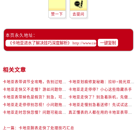
赞一下
去提问
本页永久地址：
一键复制
相关文章
卡地亚表带调节全攻略，告别过短烦恼
卡地亚划痕修复秘籍：拉砂+抛光双工艺还原如新
卡地亚走快又不走慢？游丝问题你了解多少？
卡地亚走走停停？小心这些隐藏杀手
卡地亚表带掉色是假货？别急，可能是这些日常习惯惹的祸
卡地亚走快了？别急着拆机，先做这一步
卡地亚走走停停别忽视！小问题拖成大修很烧钱
卡地亚走慢别急着送修！先试试这些方法
卡地亚走时忽快忽慢？问题可能出在你睡觉时！
真正懂表的人都在用的卡地亚表带调节技巧
上一篇：
卡地亚腕表走快了处理技巧汇总