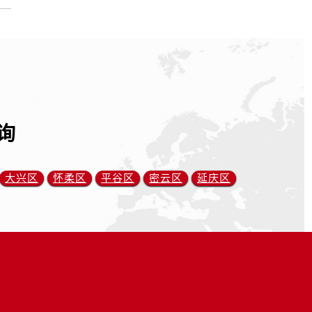
询
大兴区
怀柔区
平谷区
密云区
延庆区