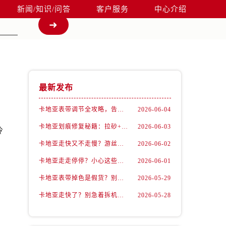
新闻/知识/问答
客户服务
中心介绍
最新发布
卡地亚表带调节全攻略，告别过短烦恼
2026-06-04
卡地亚划痕修复秘籍：拉砂+抛光双工艺还原如新
2026-06-03
冷
卡地亚走快又不走慢？游丝问题你了解多少？
2026-06-02
卡地亚走走停停？小心这些隐藏杀手
2026-06-01
卡地亚表带掉色是假货？别急，可能是这些日常习惯惹的祸
2026-05-29
卡地亚走快了？别急着拆机，先做这一步
2026-05-28