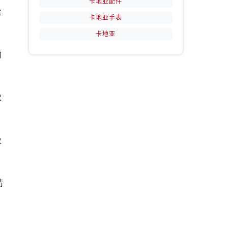
卡地亚配件
柔
卡地亚手表
卡地亚
的
款
及
请