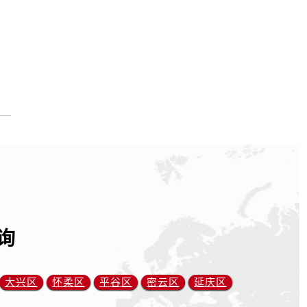
询
大兴区
怀柔区
平谷区
密云区
延庆区