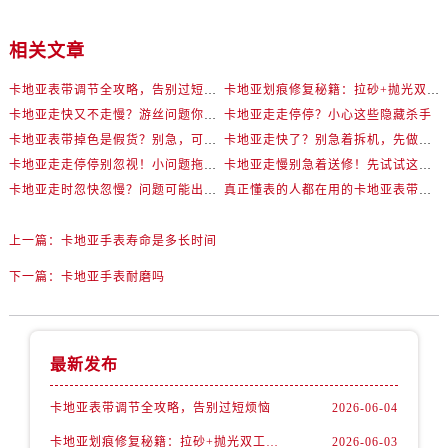
相关文章
卡地亚表带调节全攻略，告别过短烦恼
卡地亚划痕修复秘籍：拉砂+抛光双工艺还原如新
卡地亚走快又不走慢？游丝问题你了解多少？
卡地亚走走停停？小心这些隐藏杀手
卡地亚表带掉色是假货？别急，可能是这些日常习惯惹的祸
卡地亚走快了？别急着拆机，先做这一步
卡地亚走走停停别忽视！小问题拖成大修很烧钱
卡地亚走慢别急着送修！先试试这些方法
卡地亚走时忽快忽慢？问题可能出在你睡觉时！
真正懂表的人都在用的卡地亚表带调节技巧
上一篇：
卡地亚手表寿命是多长时间
下一篇：
卡地亚手表耐磨吗
最新发布
卡地亚表带调节全攻略，告别过短烦恼
2026-06-04
卡地亚划痕修复秘籍：拉砂+抛光双工艺还原如新
2026-06-03