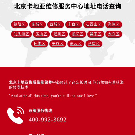
北京卡地亚维修服务中心地址电话查询
朝阳区
东城区
西城区
丰台区
石景山区
海淀区
门头沟区
房山区
通州区
顺义区
昌平区
大兴区
怀柔区
平谷区
密云区
延庆区
北京卡地亚售后维修保养中心
经过了这么长时间,你仍然拥有着精湛
的修表技术
"And after all this time, you're still the one I love.”
总部服务热线
400-992-3692