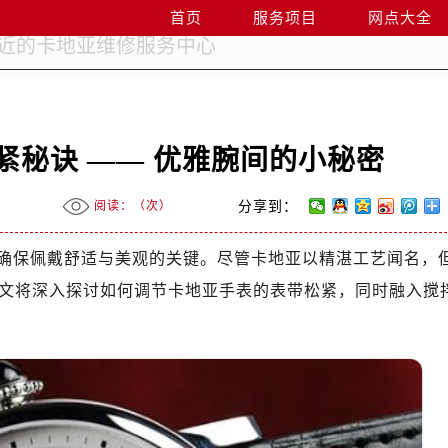
首页
服务项目
网点大全
紧秘诀 —— 优雅腕间的小秘密
阅读：（
次）
分享到：
确保佩戴舒适与美观的关键。尽管卡地亚以精湛工艺闻名，
文将深入探讨如何调节卡地亚手表的表带松紧，同时融入搅