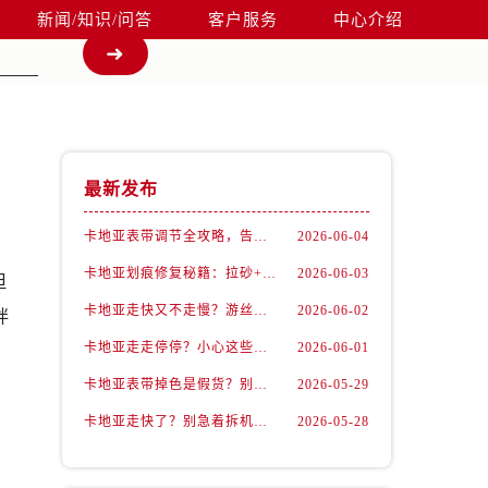
新闻/知识/问答
客户服务
中心介绍
最新发布
卡地亚表带调节全攻略，告别过短烦恼
2026-06-04
卡地亚划痕修复秘籍：拉砂+抛光双工艺还原如新
2026-06-03
但
卡地亚走快又不走慢？游丝问题你了解多少？
2026-06-02
拌
卡地亚走走停停？小心这些隐藏杀手
2026-06-01
卡地亚表带掉色是假货？别急，可能是这些日常习惯惹的祸
2026-05-29
卡地亚走快了？别急着拆机，先做这一步
2026-05-28