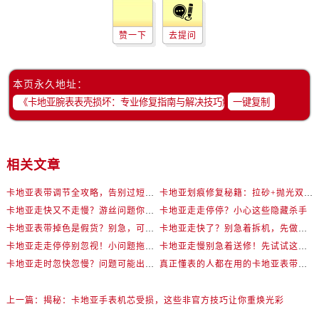
赞一下
去提问
本页永久地址：
一键复制
相关文章
卡地亚表带调节全攻略，告别过短烦恼
卡地亚划痕修复秘籍：拉砂+抛光双工艺还原如新
卡地亚走快又不走慢？游丝问题你了解多少？
卡地亚走走停停？小心这些隐藏杀手
卡地亚表带掉色是假货？别急，可能是这些日常习惯惹的祸
卡地亚走快了？别急着拆机，先做这一步
卡地亚走走停停别忽视！小问题拖成大修很烧钱
卡地亚走慢别急着送修！先试试这些方法
卡地亚走时忽快忽慢？问题可能出在你睡觉时！
真正懂表的人都在用的卡地亚表带调节技巧
上一篇：
揭秘：卡地亚手表机芯受损，这些非官方技巧让你重焕光彩