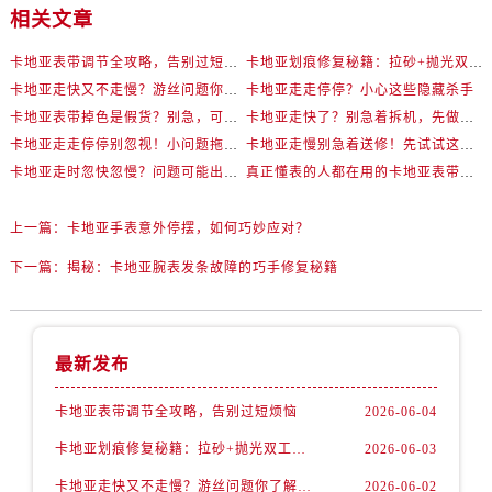
相关文章
卡地亚表带调节全攻略，告别过短烦恼
卡地亚划痕修复秘籍：拉砂+抛光双工艺还原如新
卡地亚走快又不走慢？游丝问题你了解多少？
卡地亚走走停停？小心这些隐藏杀手
卡地亚表带掉色是假货？别急，可能是这些日常习惯惹的祸
卡地亚走快了？别急着拆机，先做这一步
卡地亚走走停停别忽视！小问题拖成大修很烧钱
卡地亚走慢别急着送修！先试试这些方法
卡地亚走时忽快忽慢？问题可能出在你睡觉时！
真正懂表的人都在用的卡地亚表带调节技巧
上一篇：
卡地亚手表意外停摆，如何巧妙应对？
下一篇：
揭秘：卡地亚腕表发条故障的巧手修复秘籍
最新发布
卡地亚表带调节全攻略，告别过短烦恼
2026-06-04
卡地亚划痕修复秘籍：拉砂+抛光双工艺还原如新
2026-06-03
卡地亚走快又不走慢？游丝问题你了解多少？
2026-06-02