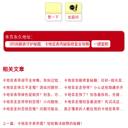
赞一下
去提问
本页永久地址：
一键复制
相关文章
卡地亚表带调节全攻略，告别过短烦恼
卡地亚划痕修复秘籍：拉砂+抛光双工艺还原如新
卡地亚走快又不走慢？游丝问题你了解多少？
卡地亚走走停停？小心这些隐藏杀手
卡地亚表带掉色是假货？别急，可能是这些日常习惯惹的祸
卡地亚走快了？别急着拆机，先做这一步
卡地亚走走停停别忽视！小问题拖成大修很烧钱
卡地亚走慢别急着送修！先试试这些方法
卡地亚走时忽快忽慢？问题可能出在你睡觉时！
真正懂表的人都在用的卡地亚表带调节技巧
上一篇：
卡地亚手表停摆？轻松解决故障的秘籍！