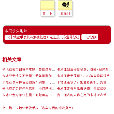
赞一下
去提问
本页永久地址：
一键复制
相关文章
卡地亚表带调节全攻略，告别过短烦恼
卡地亚划痕修复秘籍：拉砂+抛光双工艺还原如新
卡地亚走快又不走慢？游丝问题你了解多少？
卡地亚走走停停？小心这些隐藏杀手
卡地亚表带掉色是假货？别急，可能是这些日常习惯惹的祸
卡地亚走快了？别急着拆机，先做这一步
卡地亚走走停停别忽视！小问题拖成大修很烧钱
卡地亚走慢别急着送修！先试试这些方法
卡地亚走时忽快忽慢？问题可能出在你睡觉时！
真正懂表的人都在用的卡地亚表带调节技巧
上一篇：
卡地亚新款手表（奢华时尚的潮流指南）