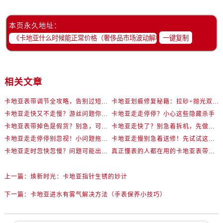
本页永久地址：
一键复制
相关文章
卡地亚表带调节全攻略，告别过短烦恼
卡地亚划痕修复秘籍：拉砂+抛光双工艺还原如新
卡地亚走快又不走慢？游丝问题你了解多少？
卡地亚走走停停？小心这些隐藏杀手
卡地亚表带掉色是假货？别急，可能是这些日常习惯惹的祸
卡地亚走快了？别急着拆机，先做这一步
卡地亚走走停停别忽视！小问题拖成大修很烧钱
卡地亚走慢别急着送修！先试试这些方法
卡地亚走时忽快忽慢？问题可能出在你睡觉时！
真正懂表的人都在用的卡地亚表带调节技巧
上一篇：
焕新时光：卡地亚指针生锈的妙计
下一篇：
卡地亚进水有雾气解决方法（手表保养小技巧）