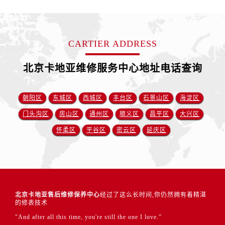
CARTIER ADDRESS
北京卡地亚维修服务中心地址电话查询
朝阳区
东城区
西城区
丰台区
石景山区
海淀区
门头沟区
房山区
通州区
顺义区
昌平区
大兴区
怀柔区
平谷区
密云区
延庆区
北京卡地亚售后维修保养中心
经过了这么长时间,你仍然拥有着精湛
的修表技术
"And after all this time, you're still the one I love.”