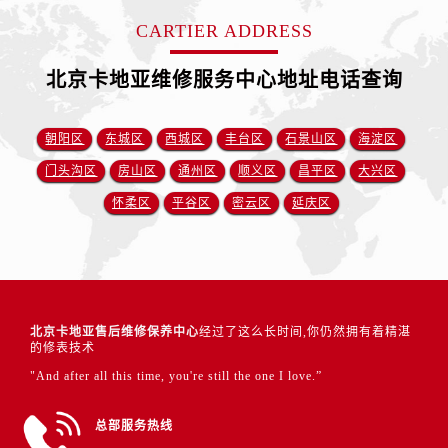
CARTIER ADDRESS
北京卡地亚维修服务中心地址电话查询
朝阳区
东城区
西城区
丰台区
石景山区
海淀区
门头沟区
房山区
通州区
顺义区
昌平区
大兴区
怀柔区
平谷区
密云区
延庆区
北京卡地亚售后维修保养中心
经过了这么长时间,你仍然拥有着精湛
的修表技术
"And after all this time, you're still the one I love.”
总部服务热线