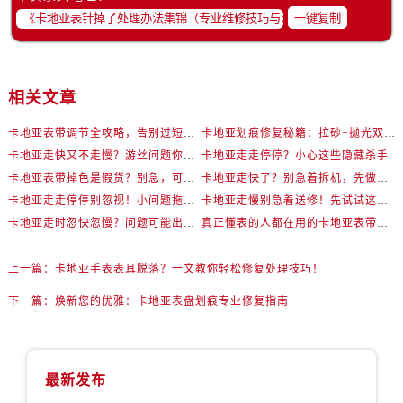
一键复制
相关文章
卡地亚表带调节全攻略，告别过短烦恼
卡地亚划痕修复秘籍：拉砂+抛光双工艺还原如新
卡地亚走快又不走慢？游丝问题你了解多少？
卡地亚走走停停？小心这些隐藏杀手
卡地亚表带掉色是假货？别急，可能是这些日常习惯惹的祸
卡地亚走快了？别急着拆机，先做这一步
卡地亚走走停停别忽视！小问题拖成大修很烧钱
卡地亚走慢别急着送修！先试试这些方法
卡地亚走时忽快忽慢？问题可能出在你睡觉时！
真正懂表的人都在用的卡地亚表带调节技巧
上一篇：
卡地亚手表表耳脱落？一文教你轻松修复处理技巧！
下一篇：
焕新您的优雅：卡地亚表盘划痕专业修复指南
最新发布