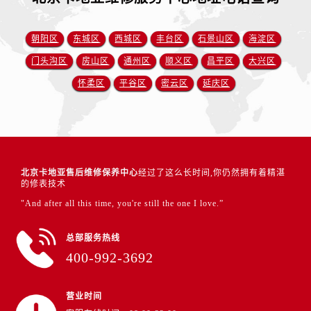
朝阳区
东城区
西城区
丰台区
石景山区
海淀区
门头沟区
房山区
通州区
顺义区
昌平区
大兴区
怀柔区
平谷区
密云区
延庆区
北京卡地亚售后维修保养中心
经过了这么长时间,你仍然拥有着精湛
的修表技术
"And after all this time, you're still the one I love.”
总部服务热线
400-992-3692
营业时间