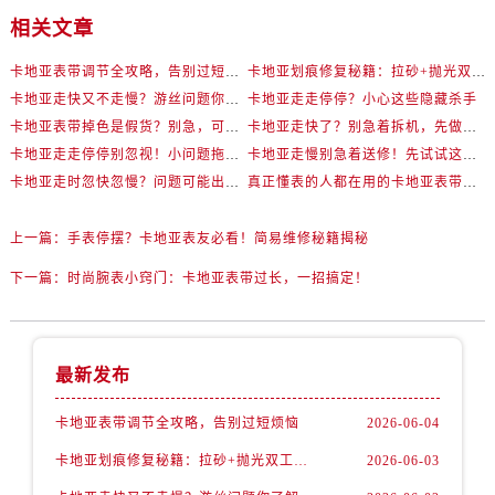
相关文章
卡地亚表带调节全攻略，告别过短烦恼
卡地亚划痕修复秘籍：拉砂+抛光双工艺还原如新
卡地亚走快又不走慢？游丝问题你了解多少？
卡地亚走走停停？小心这些隐藏杀手
卡地亚表带掉色是假货？别急，可能是这些日常习惯惹的祸
卡地亚走快了？别急着拆机，先做这一步
卡地亚走走停停别忽视！小问题拖成大修很烧钱
卡地亚走慢别急着送修！先试试这些方法
卡地亚走时忽快忽慢？问题可能出在你睡觉时！
真正懂表的人都在用的卡地亚表带调节技巧
上一篇：
手表停摆？卡地亚表友必看！简易维修秘籍揭秘
下一篇：
时尚腕表小窍门：卡地亚表带过长，一招搞定！
最新发布
卡地亚表带调节全攻略，告别过短烦恼
2026-06-04
卡地亚划痕修复秘籍：拉砂+抛光双工艺还原如新
2026-06-03