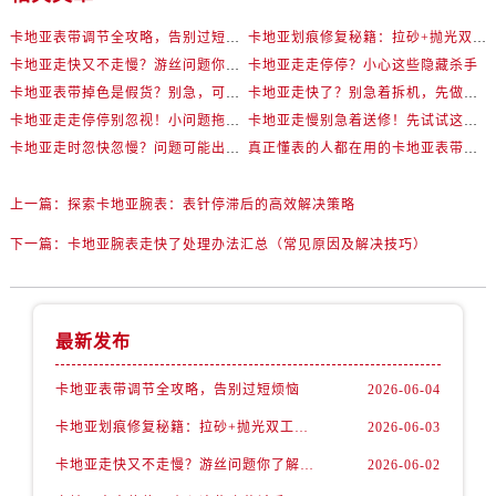
卡地亚表带调节全攻略，告别过短烦恼
卡地亚划痕修复秘籍：拉砂+抛光双工艺还原如新
卡地亚走快又不走慢？游丝问题你了解多少？
卡地亚走走停停？小心这些隐藏杀手
卡地亚表带掉色是假货？别急，可能是这些日常习惯惹的祸
卡地亚走快了？别急着拆机，先做这一步
卡地亚走走停停别忽视！小问题拖成大修很烧钱
卡地亚走慢别急着送修！先试试这些方法
卡地亚走时忽快忽慢？问题可能出在你睡觉时！
真正懂表的人都在用的卡地亚表带调节技巧
上一篇：
探索卡地亚腕表：表针停滞后的高效解决策略
下一篇：
卡地亚腕表走快了处理办法汇总（常见原因及解决技巧）
最新发布
卡地亚表带调节全攻略，告别过短烦恼
2026-06-04
卡地亚划痕修复秘籍：拉砂+抛光双工艺还原如新
2026-06-03
卡地亚走快又不走慢？游丝问题你了解多少？
2026-06-02