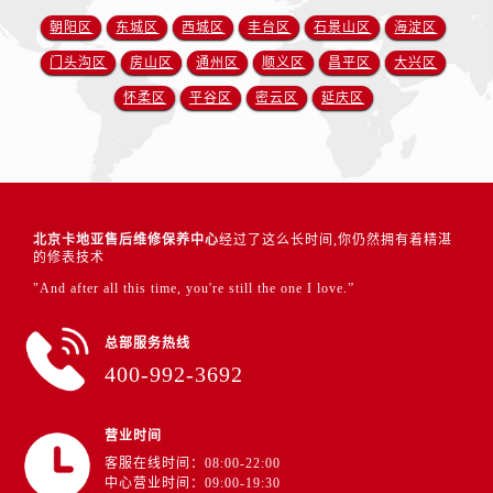
朝阳区
东城区
西城区
丰台区
石景山区
海淀区
门头沟区
房山区
通州区
顺义区
昌平区
大兴区
怀柔区
平谷区
密云区
延庆区
北京卡地亚售后维修保养中心
经过了这么长时间,你仍然拥有着精湛
的修表技术
"And after all this time, you're still the one I love.”
总部服务热线
400-992-3692
营业时间
客服在线时间：08:00-22:00
中心营业时间：09:00-19:30