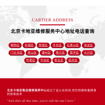
CARTIER ADDRESS
北京卡地亚维修服务中心地址电话查询
朝阳区
东城区
西城区
丰台区
石景山区
海淀区
门头沟区
房山区
通州区
顺义区
昌平区
大兴区
怀柔区
平谷区
密云区
延庆区
北京卡地亚售后维修保养中心
经过了这么长时间,你仍然拥有着精湛
的修表技术
"And after all this time, you're still the one I love.”