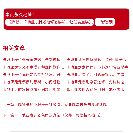
本页永久地址：
一键复制
相关文章
卡地亚表带调节全攻略，告别过短烦恼
卡地亚划痕修复秘籍：拉砂+抛光双工艺还原如新
卡地亚走快又不走慢？游丝问题你了解多少？
卡地亚走走停停？小心这些隐藏杀手
卡地亚表带掉色是假货？别急，可能是这些日常习惯惹的祸
卡地亚走快了？别急着拆机，先做这一步
卡地亚走走停停别忽视！小问题拖成大修很烧钱
卡地亚走慢别急着送修！先试试这些方法
卡地亚走时忽快忽慢？问题可能出在你睡觉时！
真正懂表的人都在用的卡地亚表带调节技巧
上一篇：
解锁卡地亚腕表表针故障：专业解决技巧与步骤详解
下一篇：
卡地亚表针变色解决办法（保养与修复技巧指南）