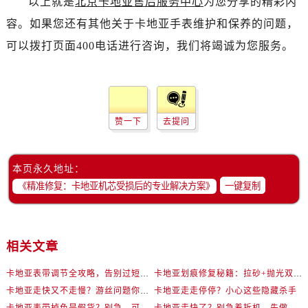
以上就是
北京卡地亚售后服务中心
为您分享的精彩内
容。如果您还有其他关于卡地亚手表维护和保养的问题，
可以拨打页面400电话进行咨询，我们将竭诚为您服务。
赞一下
去提问
本页永久地址：
一键复制
相关文章
卡地亚表带调节全攻略，告别过短烦恼
卡地亚划痕修复秘籍：拉砂+抛光双工艺还原如新
卡地亚走快又不走慢？游丝问题你了解多少？
卡地亚走走停停？小心这些隐藏杀手
卡地亚表带掉色是假货？别急，可能是这些日常习惯惹的祸
卡地亚走快了？别急着拆机，先做这一步