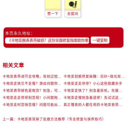
赞一下
去提问
本页永久地址：
一键复制
相关文章
卡地亚表带调节全攻略，告别过短烦恼
卡地亚划痕修复秘籍：拉砂+抛光双工艺还原如新
卡地亚走快又不走慢？游丝问题你了解多少？
卡地亚走走停停？小心这些隐藏杀手
卡地亚表带掉色是假货？别急，可能是这些日常习惯惹的祸
卡地亚走快了？别急着拆机，先做这一步
卡地亚走走停停别忽视！小问题拖成大修很烧钱
卡地亚走慢别急着送修！先试试这些方法
卡地亚走时忽快忽慢？问题可能出在你睡觉时！
真正懂表的人都在用的卡地亚表带调节技巧
上一篇：
卡地亚表耳掉了处理方法推荐（专业修复与保养技巧）