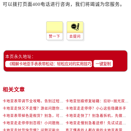
可以拨打页面400电话进行咨询，我们将竭诚为您服务。
赞一下
去提问
本页永久地址：
一键复制
相关文章
卡地亚表带调节全攻略，告别过短烦恼
卡地亚划痕修复秘籍：拉砂+抛光双工艺还原如新
卡地亚走快又不走慢？游丝问题你了解多少？
卡地亚走走停停？小心这些隐藏杀手
卡地亚表带掉色是假货？别急，可能是这些日常习惯惹的祸
卡地亚走快了？别急着拆机，先做这一步
卡地亚走走停停别忽视！小问题拖成大修很烧钱
卡地亚走慢别急着送修！先试试这些方法
卡地亚走时忽快忽慢？问题可能出在你睡觉时！
真正懂表的人都在用的卡地亚表带调节技巧