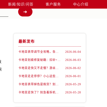
新闻/知识/问答
客户服务
中心介绍
最新发布
卡地亚表带调节全攻略，告别过短烦恼
2026-06-04
卡地亚划痕修复秘籍：拉砂+抛光双工艺还原如新
2026-06-03
数
卡地亚走快又不走慢？游丝问题你了解多少？
2026-06-02
来
卡地亚走走停停？小心这些隐藏杀手
2026-06-01
卡地亚表带掉色是假货？别急，可能是这些日常习惯惹的祸
2026-05-29
卡地亚走快了？别急着拆机，先做这一步
2026-05-28