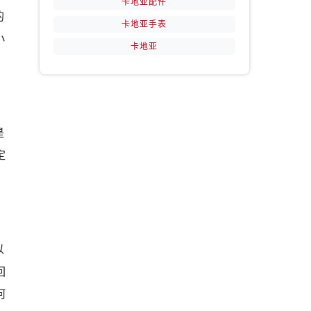
卡地亚配件
的
卡地亚手表
小
卡地亚
是
定
以
回
何