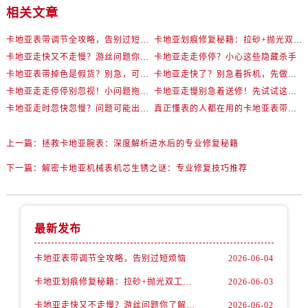
相关文章
卡地亚表带调节全攻略，告别过短烦恼
卡地亚划痕修复秘籍：拉砂+抛光双工艺还原如新
卡地亚走快又不走慢？游丝问题你了解多少？
卡地亚走走停停？小心这些隐藏杀手
卡地亚表带掉色是假货？别急，可能是这些日常习惯惹的祸
卡地亚走快了？别急着拆机，先做这一步
卡地亚走走停停别忽视！小问题拖成大修很烧钱
卡地亚走慢别急着送修！先试试这些方法
卡地亚走时忽快忽慢？问题可能出在你睡觉时！
真正懂表的人都在用的卡地亚表带调节技巧
上一篇：
拯救卡地亚腕表：深度解析进水后的专业修复秘籍
下一篇：
解密卡地亚机械表机芯生锈之谜：专业修复技巧推荐
最新发布
卡地亚表带调节全攻略，告别过短烦恼
2026-06-04
卡地亚划痕修复秘籍：拉砂+抛光双工艺还原如新
2026-06-03
卡地亚走快又不走慢？游丝问题你了解多少？
2026-06-02