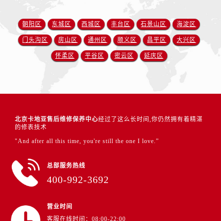
朝阳区
东城区
西城区
丰台区
石景山区
海淀区
门头沟区
房山区
通州区
顺义区
昌平区
大兴区
怀柔区
平谷区
密云区
延庆区
北京卡地亚售后维修保养中心
经过了这么长时间,你仍然拥有着精湛
的修表技术
"And after all this time, you're still the one I love.”
总部服务热线
400-992-3692
营业时间
客服在线时间：08:00-22:00