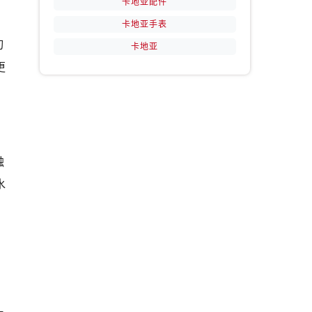
卡地亚配件
卡地亚手表
切
卡地亚
更
触
水