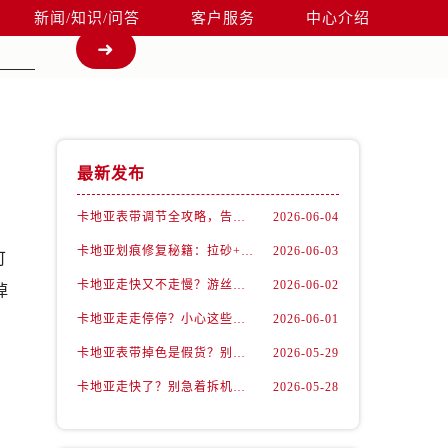
新闻/知识/问答
客户服务
中心介绍
最新发布
卡地亚表带调节全攻略，告别过短烦恼
2026-06-04
卡地亚划痕修复秘籍：拉砂+抛光双工艺还原如新
2026-06-03
可
卡地亚走快又不走慢？游丝问题你了解多少？
2026-06-02
掉
卡地亚走走停停？小心这些隐藏杀手
2026-06-01
卡地亚表带掉色是假货？别急，可能是这些日常习惯惹的祸
2026-05-29
卡地亚走快了？别急着拆机，先做这一步
2026-05-28