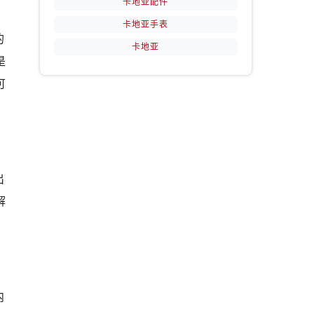
卡地亚配件
卡地亚手表
的
卡地亚
是
可
出
解
内