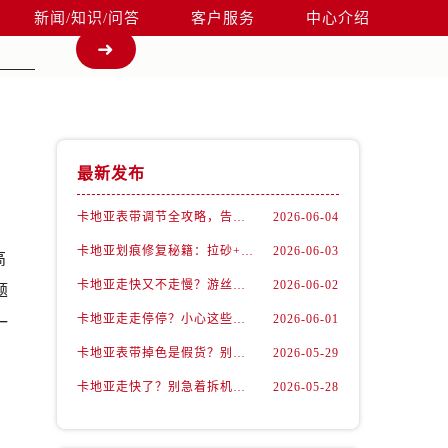
新闻/知识/问答
客户服务
中心介绍
最新发布
卡地亚表带调节全攻略，告别过短烦恼
2026-06-04
卡地亚划痕修复秘籍：拉砂+抛光双工艺还原如新
2026-06-03
高
卡地亚走快又不走慢？游丝问题你了解多少？
2026-06-02
题
卡地亚走走停停？小心这些隐藏杀手
2026-06-01
一
卡地亚表带掉色是假货？别急，可能是这些日常习惯惹的祸
2026-05-29
卡地亚走快了？别急着拆机，先做这一步
2026-05-28