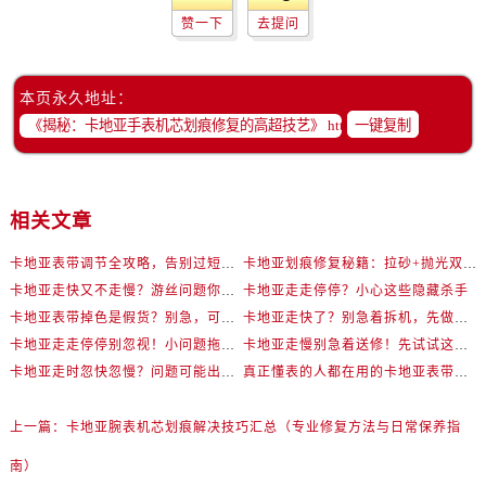
赞一下
去提问
本页永久地址：
一键复制
相关文章
卡地亚表带调节全攻略，告别过短烦恼
卡地亚划痕修复秘籍：拉砂+抛光双工艺还原如新
卡地亚走快又不走慢？游丝问题你了解多少？
卡地亚走走停停？小心这些隐藏杀手
卡地亚表带掉色是假货？别急，可能是这些日常习惯惹的祸
卡地亚走快了？别急着拆机，先做这一步
卡地亚走走停停别忽视！小问题拖成大修很烧钱
卡地亚走慢别急着送修！先试试这些方法
卡地亚走时忽快忽慢？问题可能出在你睡觉时！
真正懂表的人都在用的卡地亚表带调节技巧
上一篇：
卡地亚腕表机芯划痕解决技巧汇总（专业修复方法与日常保养指
南）