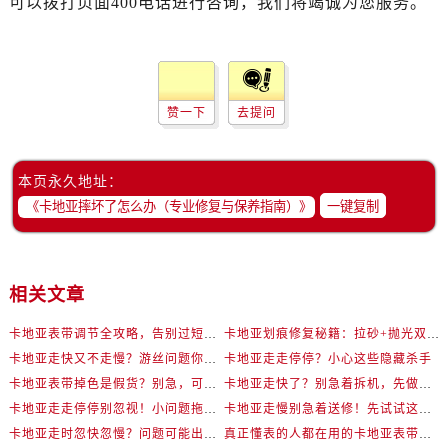
可以拨打页面400电话进行咨询，我们将竭诚为您服务。
赞一下
去提问
本页永久地址：
一键复制
相关文章
卡地亚表带调节全攻略，告别过短烦恼
卡地亚划痕修复秘籍：拉砂+抛光双工艺还原如新
卡地亚走快又不走慢？游丝问题你了解多少？
卡地亚走走停停？小心这些隐藏杀手
卡地亚表带掉色是假货？别急，可能是这些日常习惯惹的祸
卡地亚走快了？别急着拆机，先做这一步
卡地亚走走停停别忽视！小问题拖成大修很烧钱
卡地亚走慢别急着送修！先试试这些方法
卡地亚走时忽快忽慢？问题可能出在你睡觉时！
真正懂表的人都在用的卡地亚表带调节技巧