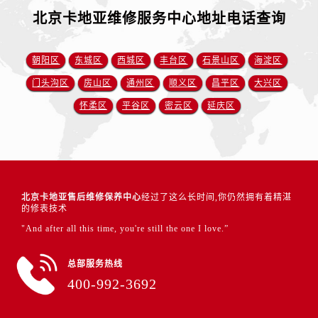
北京卡地亚维修服务中心地址电话查询
朝阳区
东城区
西城区
丰台区
石景山区
海淀区
门头沟区
房山区
通州区
顺义区
昌平区
大兴区
怀柔区
平谷区
密云区
延庆区
北京卡地亚售后维修保养中心
经过了这么长时间,你仍然拥有着精湛
的修表技术
"And after all this time, you're still the one I love.”
总部服务热线
400-992-3692