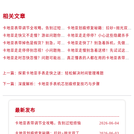
相关文章
卡地亚表带调节全攻略，告别过短烦恼
卡地亚划痕修复秘籍：拉砂+抛光双工艺还原如新
卡地亚走快又不走慢？游丝问题你了解多少？
卡地亚走走停停？小心这些隐藏杀手
卡地亚表带掉色是假货？别急，可能是这些日常习惯惹的祸
卡地亚走快了？别急着拆机，先做这一步
卡地亚走走停停别忽视！小问题拖成大修很烧钱
卡地亚走慢别急着送修！先试试这些方法
卡地亚走时忽快忽慢？问题可能出在你睡觉时！
真正懂表的人都在用的卡地亚表带调节技巧
上一篇：
探索卡地亚手表走快之谜：轻松解决时间管理难题
下一篇：
深度解析：卡地亚手表机芯划痕修复技巧与步骤
最新发布
卡地亚表带调节全攻略，告别过短烦恼
2026-06-04
卡地亚划痕修复秘籍：拉砂+抛光双工艺还原如新
2026-06-03