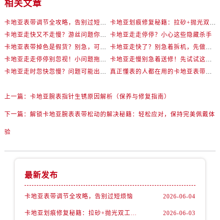
相关文章
卡地亚表带调节全攻略，告别过短烦恼
卡地亚划痕修复秘籍：拉砂+抛光双工艺还原如新
卡地亚走快又不走慢？游丝问题你了解多少？
卡地亚走走停停？小心这些隐藏杀手
卡地亚表带掉色是假货？别急，可能是这些日常习惯惹的祸
卡地亚走快了？别急着拆机，先做这一步
卡地亚走走停停别忽视！小问题拖成大修很烧钱
卡地亚走慢别急着送修！先试试这些方法
卡地亚走时忽快忽慢？问题可能出在你睡觉时！
真正懂表的人都在用的卡地亚表带调节技巧
上一篇：
卡地亚腕表指针生锈原因解析（保养与修复指南）
下一篇：
解锁卡地亚腕表表带松动的解决秘籍：轻松应对，保持完美佩戴体
验
最新发布
卡地亚表带调节全攻略，告别过短烦恼
2026-06-04
卡地亚划痕修复秘籍：拉砂+抛光双工艺还原如新
2026-06-03