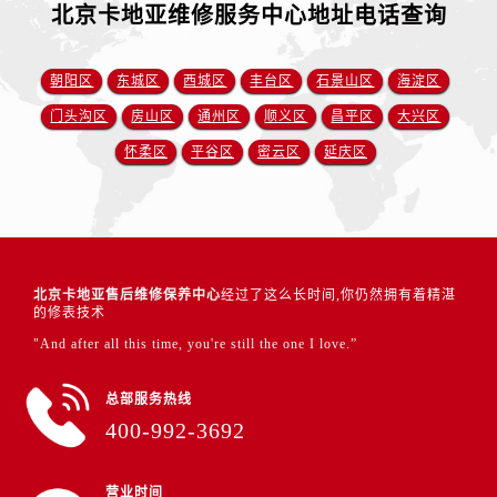
北京卡地亚维修服务中心地址电话查询
朝阳区
东城区
西城区
丰台区
石景山区
海淀区
门头沟区
房山区
通州区
顺义区
昌平区
大兴区
怀柔区
平谷区
密云区
延庆区
北京卡地亚售后维修保养中心
经过了这么长时间,你仍然拥有着精湛
的修表技术
"And after all this time, you're still the one I love.”
总部服务热线
400-992-3692
营业时间