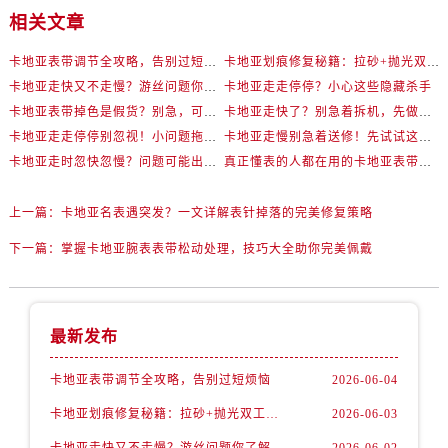
相关文章
卡地亚表带调节全攻略，告别过短烦恼
卡地亚划痕修复秘籍：拉砂+抛光双工艺还原如新
卡地亚走快又不走慢？游丝问题你了解多少？
卡地亚走走停停？小心这些隐藏杀手
卡地亚表带掉色是假货？别急，可能是这些日常习惯惹的祸
卡地亚走快了？别急着拆机，先做这一步
卡地亚走走停停别忽视！小问题拖成大修很烧钱
卡地亚走慢别急着送修！先试试这些方法
卡地亚走时忽快忽慢？问题可能出在你睡觉时！
真正懂表的人都在用的卡地亚表带调节技巧
上一篇：
卡地亚名表遇突发？一文详解表针掉落的完美修复策略
下一篇：
掌握卡地亚腕表表带松动处理，技巧大全助你完美佩戴
最新发布
卡地亚表带调节全攻略，告别过短烦恼
2026-06-04
卡地亚划痕修复秘籍：拉砂+抛光双工艺还原如新
2026-06-03
卡地亚走快又不走慢？游丝问题你了解多少？
2026-06-02