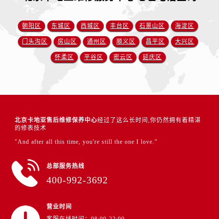
朝阳区
东城区
西城区
丰台区
石景山区
海淀区
门头沟区
房山区
通州区
顺义区
昌平区
大兴区
怀柔区
平谷区
密云区
延庆区
北京卡地亚售后维修保养中心
经过了这么长时间,你仍然拥有着精湛
的修表技术
"And after all this time, you're still the one I love.”
总部服务热线
400-992-3692
营业时间