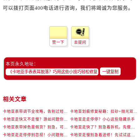
可以拨打页面400电话进行咨询，我们将竭诚为您服务。
赞一下
去提问
本页永久地址：
一键复制
相关文章
卡地亚表带调节全攻略，告别过短烦恼
卡地亚划痕修复秘籍：拉砂+抛光双工艺还原如新
卡地亚走快又不走慢？游丝问题你了解多少？
卡地亚走走停停？小心这些隐藏杀手
卡地亚表带掉色是假货？别急，可能是这些日常习惯惹的祸
卡地亚走快了？别急着拆机，先做这一步
卡地亚走走停停别忽视！小问题拖成大修很烧钱
卡地亚走慢别急着送修！先试试这些方法