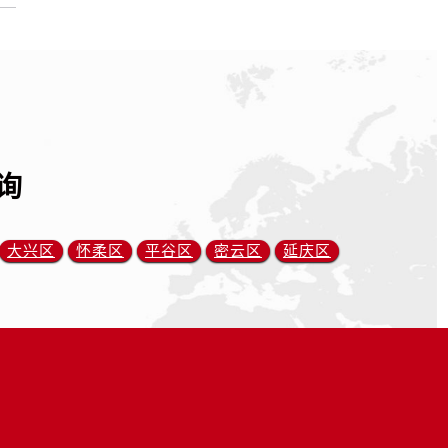
询
大兴区
怀柔区
平谷区
密云区
延庆区