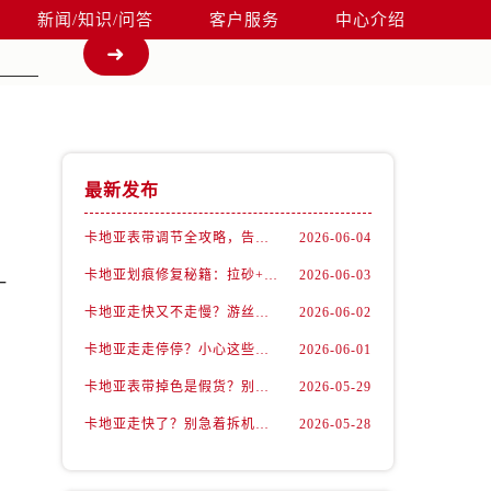
新闻/知识/问答
客户服务
中心介绍
最新发布
卡地亚表带调节全攻略，告别过短烦恼
2026-06-04
卡地亚划痕修复秘籍：拉砂+抛光双工艺还原如新
2026-06-03
一
卡地亚走快又不走慢？游丝问题你了解多少？
2026-06-02
。
卡地亚走走停停？小心这些隐藏杀手
2026-06-01
卡地亚表带掉色是假货？别急，可能是这些日常习惯惹的祸
2026-05-29
卡地亚走快了？别急着拆机，先做这一步
2026-05-28