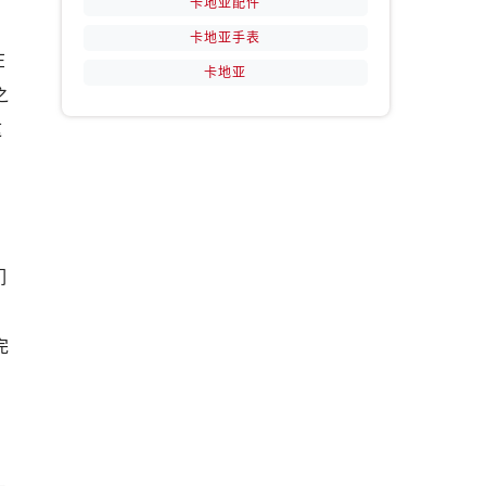
卡地亚配件
卡地亚手表
在
卡地亚
之
这
们
完