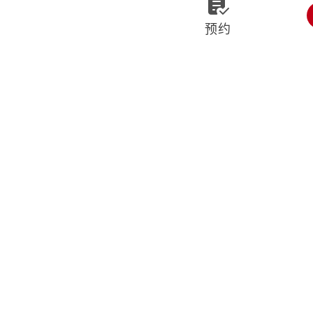

预约
北京卡地亚售后维修保养中心
经过了这么长时
的修表技术
"And after all this time, you're still the one
总部服务热线
400-992-369
营业时间