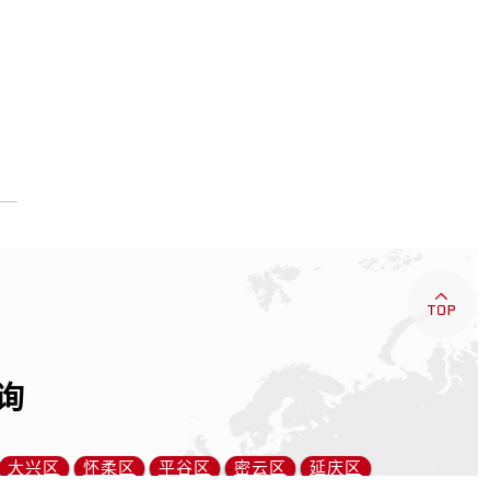

询
大兴区
怀柔区
平谷区
密云区
延庆区