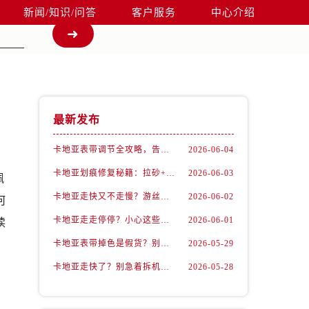
新闻/知识/问答
客户服务
中心介绍
最新发布
卡地亚表带调节全攻略，告别过短烦恼
2026-06-04
卡地亚划痕修复秘籍：拉砂+抛光双工艺还原如新
2026-06-03
佩
卡地亚走快又不走慢？游丝问题你了解多少？
2026-06-02
何
卡地亚走走停停？小心这些隐藏杀手
2026-06-01
读
卡地亚表带掉色是假货？别急，可能是这些日常习惯惹的祸
2026-05-29
卡地亚走快了？别急着拆机，先做这一步
2026-05-28