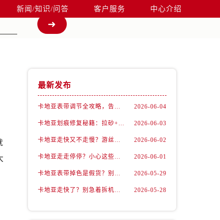
新闻/知识/问答
客户服务
中心介绍
最新发布
卡地亚表带调节全攻略，告别过短烦恼
2026-06-04
卡地亚划痕修复秘籍：拉砂+抛光双工艺还原如新
2026-06-03
卡地亚走快又不走慢？游丝问题你了解多少？
2026-06-02
就
卡地亚走走停停？小心这些隐藏杀手
2026-06-01
大
卡地亚表带掉色是假货？别急，可能是这些日常习惯惹的祸
2026-05-29
卡地亚走快了？别急着拆机，先做这一步
2026-05-28