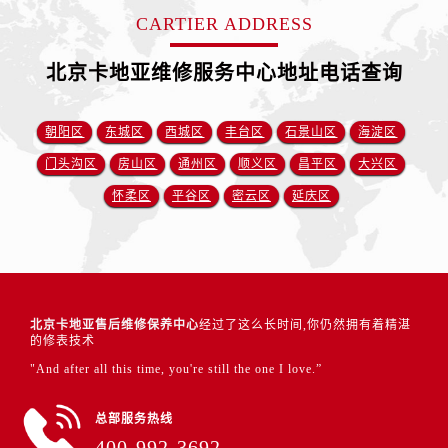
CARTIER ADDRESS
北京卡地亚维修服务中心地址电话查询
朝阳区
东城区
西城区
丰台区
石景山区
海淀区
门头沟区
房山区
通州区
顺义区
昌平区
大兴区
怀柔区
平谷区
密云区
延庆区
北京卡地亚售后维修保养中心
经过了这么长时间,你仍然拥有着精湛
的修表技术
"And after all this time, you're still the one I love.”
总部服务热线
400-992-3692