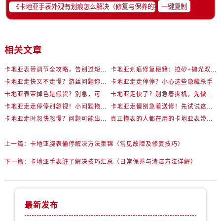
一键复制
相关文章
卡地亚表带调节全攻略，告别过短烦恼
卡地亚划痕修复秘籍：拉砂+抛光双工艺还原如新
卡地亚走快又不走慢？游丝问题你了解多少？
卡地亚走走停停？小心这些隐藏杀手
卡地亚表带掉色是假货？别急，可能是这些日常习惯惹的祸
卡地亚走快了？别急着拆机，先做这一步
卡地亚走走停停别忽视！小问题拖成大修很烧钱
卡地亚走慢别急着送修！先试试这些方法
卡地亚走时忽快忽慢？问题可能出在你睡觉时！
真正懂表的人都在用的卡地亚表带调节技巧
上一篇：
卡地亚腕表偷停解决方法集锦（常见故障及修复技巧）
下一篇：
卡地亚手表脏了解决技巧汇总（日常保养与清洁方法详解）
最新发布