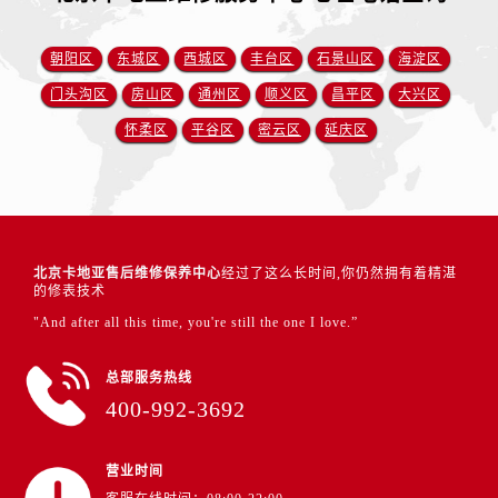
朝阳区
东城区
西城区
丰台区
石景山区
海淀区
门头沟区
房山区
通州区
顺义区
昌平区
大兴区
怀柔区
平谷区
密云区
延庆区
北京卡地亚售后维修保养中心
经过了这么长时间,你仍然拥有着精湛
的修表技术
"And after all this time, you're still the one I love.”
总部服务热线
400-992-3692
营业时间