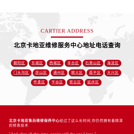
CARTIER ADDRESS
北京卡地亚维修服务中心地址电话查询
朝阳区
东城区
西城区
丰台区
石景山区
海淀区
门头沟区
房山区
通州区
顺义区
昌平区
大兴区
怀柔区
平谷区
密云区
延庆区
北京卡地亚售后维修保养中心
经过了这么长时间,你仍然拥有着精湛
的修表技术
"And after all this time, you're still the one I love.”