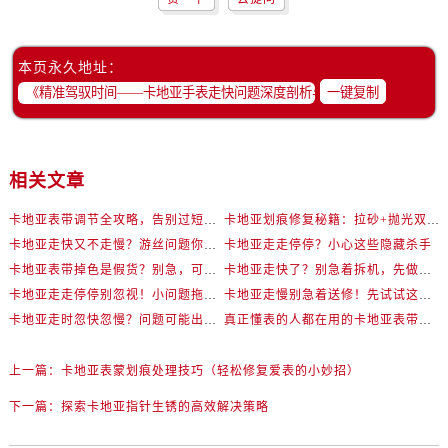
本页永久地址：
一键复制
相关文章
卡地亚表带调节全攻略，告别过短烦恼
卡地亚划痕修复秘籍：拉砂+抛光双工艺还原如新
卡地亚走快又不走慢？游丝问题你了解多少？
卡地亚走走停停？小心这些隐藏杀手
卡地亚表带掉色是假货？别急，可能是这些日常习惯惹的祸
卡地亚走快了？别急着拆机，先做这一步
卡地亚走走停停别忽视！小问题拖成大修很烧钱
卡地亚走慢别急着送修！先试试这些方法
卡地亚走时忽快忽慢？问题可能出在你睡觉时！
真正懂表的人都在用的卡地亚表带调节技巧
上一篇：
卡地亚表蒙划痕处理技巧（轻松修复爱表的小妙招）
下一篇：
探索卡地亚指针生锈的高效解决策略