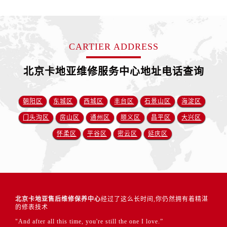
CARTIER ADDRESS
北京卡地亚维修服务中心地址电话查询
朝阳区
东城区
西城区
丰台区
石景山区
海淀区
门头沟区
房山区
通州区
顺义区
昌平区
大兴区
怀柔区
平谷区
密云区
延庆区
北京卡地亚售后维修保养中心
经过了这么长时间,你仍然拥有着精湛
的修表技术
"And after all this time, you're still the one I love.”