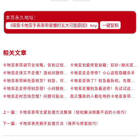
本页永久地址：
一键复制
相关文章
卡地亚表带调节全攻略，告别过短烦恼
卡地亚划痕修复秘籍：拉砂+抛光双工艺还原如新
卡地亚走快又不走慢？游丝问题你了解多少？
卡地亚走走停停？小心这些隐藏杀手
卡地亚表带掉色是假货？别急，可能是这些日常习惯惹的祸
卡地亚走快了？别急着拆机，先做这一步
卡地亚走走停停别忽视！小问题拖成大修很烧钱
卡地亚走慢别急着送修！先试试这些方法
卡地亚走时忽快忽慢？问题可能出在你睡觉时！
真正懂表的人都在用的卡地亚表带调节技巧
上一篇：
卡地亚表带太紧处理方法集锦（轻松解决佩戴不适的小技巧）
下一篇：
卡地亚表壳割手处理方法（保养与修复技巧）