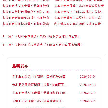
卡地亚表带调节全攻略，告别过短烦恼
卡地亚划痕修复秘籍：拉砂+抛光双工艺还原如新
卡地亚走快又不走慢？游丝问题你了解多少？
卡地亚走走停停？小心这些隐藏杀手
卡地亚表带掉色是假货？别急，可能是这些日常习惯惹的祸
卡地亚走快了？别急着拆机，先做这一步
卡地亚走走停停别忽视！小问题拖成大修很烧钱
卡地亚走慢别急着送修！先试试这些方法
卡地亚走时忽快忽慢？问题可能出在你睡觉时！
真正懂表的人都在用的卡地亚表带调节技巧
上一篇：
卡地亚手表调误差技巧（精准掌握时间的艺术）
下一篇：
卡地亚加长表带收费（了解官方定价与服务流程）
最新发布
卡地亚表带调节全攻略，告别过短烦恼
2026-06-04
卡地亚划痕修复秘籍：拉砂+抛光双工艺还原如新
2026-06-03
卡地亚走快又不走慢？游丝问题你了解多少？
2026-06-02
卡地亚走走停停？小心这些隐藏杀手
2026-06-01