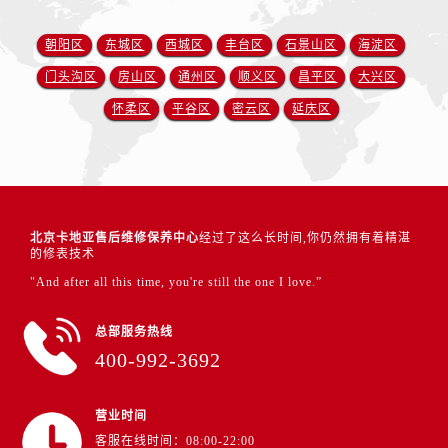
朝阳区
东城区
西城区
丰台区
石景山区
海淀区
门头沟区
房山区
通州区
顺义区
昌平区
大兴区
怀柔区
平谷区
密云区
延庆区
北京卡地亚售后维修保养中心
经过了这么长时间,你仍然拥有着精湛
的修表技术
"And after all this time, you're still the one I love.”
总部服务热线
400-992-3692
营业时间
客服在线时间：08:00-22:00