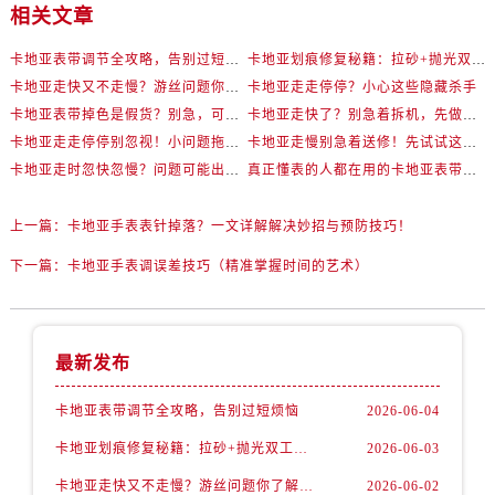
相关文章
卡地亚表带调节全攻略，告别过短烦恼
卡地亚划痕修复秘籍：拉砂+抛光双工艺还原如新
卡地亚走快又不走慢？游丝问题你了解多少？
卡地亚走走停停？小心这些隐藏杀手
卡地亚表带掉色是假货？别急，可能是这些日常习惯惹的祸
卡地亚走快了？别急着拆机，先做这一步
卡地亚走走停停别忽视！小问题拖成大修很烧钱
卡地亚走慢别急着送修！先试试这些方法
卡地亚走时忽快忽慢？问题可能出在你睡觉时！
真正懂表的人都在用的卡地亚表带调节技巧
上一篇：
卡地亚手表表针掉落？一文详解解决妙招与预防技巧！
下一篇：
卡地亚手表调误差技巧（精准掌握时间的艺术）
最新发布
卡地亚表带调节全攻略，告别过短烦恼
2026-06-04
卡地亚划痕修复秘籍：拉砂+抛光双工艺还原如新
2026-06-03
卡地亚走快又不走慢？游丝问题你了解多少？
2026-06-02