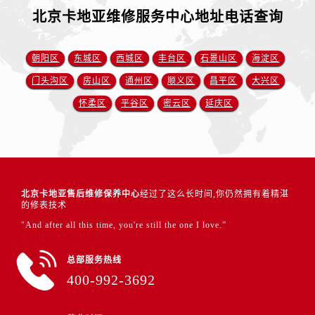
北京卡地亚维修服务中心地址电话查询
朝阳区
东城区
西城区
丰台区
石景山区
海淀区
门头沟区
房山区
通州区
顺义区
昌平区
大兴区
怀柔区
平谷区
密云区
延庆区
北京卡地亚售后维修保养中心
经过了这么长时间,你仍然拥有着精湛
的修表技术
"And after all this time, you're still the one I love.”
总部服务热线
400-992-3692