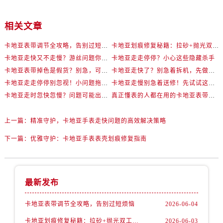
相关文章
卡地亚表带调节全攻略，告别过短烦恼
卡地亚划痕修复秘籍：拉砂+抛光双工艺还原如新
卡地亚走快又不走慢？游丝问题你了解多少？
卡地亚走走停停？小心这些隐藏杀手
卡地亚表带掉色是假货？别急，可能是这些日常习惯惹的祸
卡地亚走快了？别急着拆机，先做这一步
卡地亚走走停停别忽视！小问题拖成大修很烧钱
卡地亚走慢别急着送修！先试试这些方法
卡地亚走时忽快忽慢？问题可能出在你睡觉时！
真正懂表的人都在用的卡地亚表带调节技巧
上一篇：
精准守护，卡地亚手表走快问题的高效解决策略
下一篇：
优雅守护：卡地亚手表表壳划痕修复指南
最新发布
卡地亚表带调节全攻略，告别过短烦恼
2026-06-04
卡地亚划痕修复秘籍：拉砂+抛光双工艺还原如新
2026-06-03