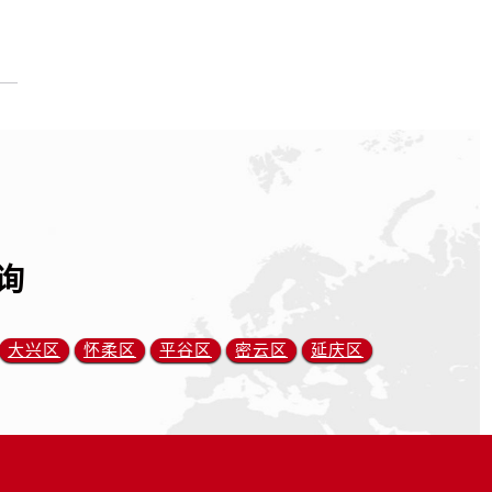
询
大兴区
怀柔区
平谷区
密云区
延庆区