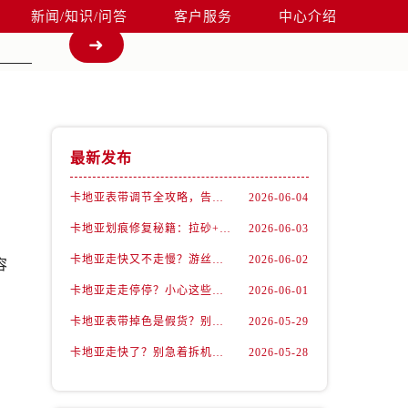
新闻/知识/问答
客户服务
中心介绍
最新发布
卡地亚表带调节全攻略，告别过短烦恼
2026-06-04
卡地亚划痕修复秘籍：拉砂+抛光双工艺还原如新
2026-06-03
。
卡地亚走快又不走慢？游丝问题你了解多少？
2026-06-02
容
卡地亚走走停停？小心这些隐藏杀手
2026-06-01
卡地亚表带掉色是假货？别急，可能是这些日常习惯惹的祸
2026-05-29
卡地亚走快了？别急着拆机，先做这一步
2026-05-28