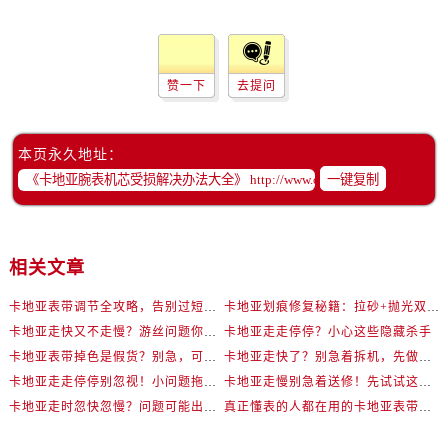
赞一下
去提问
本页永久地址：
一键复制
相关文章
卡地亚表带调节全攻略，告别过短烦恼
卡地亚划痕修复秘籍：拉砂+抛光双工艺还原如新
卡地亚走快又不走慢？游丝问题你了解多少？
卡地亚走走停停？小心这些隐藏杀手
卡地亚表带掉色是假货？别急，可能是这些日常习惯惹的祸
卡地亚走快了？别急着拆机，先做这一步
卡地亚走走停停别忽视！小问题拖成大修很烧钱
卡地亚走慢别急着送修！先试试这些方法
卡地亚走时忽快忽慢？问题可能出在你睡觉时！
真正懂表的人都在用的卡地亚表带调节技巧