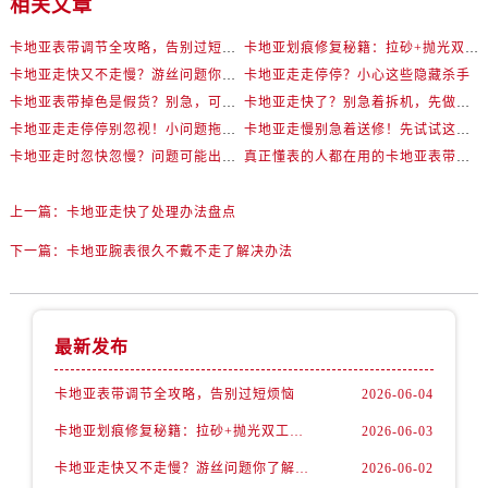
相关文章
卡地亚表带调节全攻略，告别过短烦恼
卡地亚划痕修复秘籍：拉砂+抛光双工艺还原如新
卡地亚走快又不走慢？游丝问题你了解多少？
卡地亚走走停停？小心这些隐藏杀手
卡地亚表带掉色是假货？别急，可能是这些日常习惯惹的祸
卡地亚走快了？别急着拆机，先做这一步
卡地亚走走停停别忽视！小问题拖成大修很烧钱
卡地亚走慢别急着送修！先试试这些方法
卡地亚走时忽快忽慢？问题可能出在你睡觉时！
真正懂表的人都在用的卡地亚表带调节技巧
上一篇：
卡地亚走快了处理办法盘点
下一篇：
卡地亚腕表很久不戴不走了解决办法
最新发布
卡地亚表带调节全攻略，告别过短烦恼
2026-06-04
卡地亚划痕修复秘籍：拉砂+抛光双工艺还原如新
2026-06-03
卡地亚走快又不走慢？游丝问题你了解多少？
2026-06-02