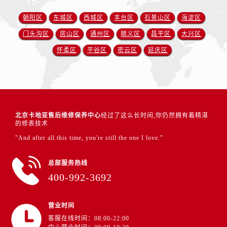
朝阳区
东城区
西城区
丰台区
石景山区
海淀区
门头沟区
房山区
通州区
顺义区
昌平区
大兴区
怀柔区
平谷区
密云区
延庆区
北京卡地亚售后维修保养中心
经过了这么长时间,你仍然拥有着精湛
的修表技术
"And after all this time, you're still the one I love.”
总部服务热线
400-992-3692
营业时间
客服在线时间：08:00-22:00